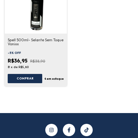
Spell 500ml- Selante Sem Toque
Vonixx
-
5
%
OFF
R$36,95
R$38,90
8
x
de
R$5,60
COMPRAR
4
em estoque