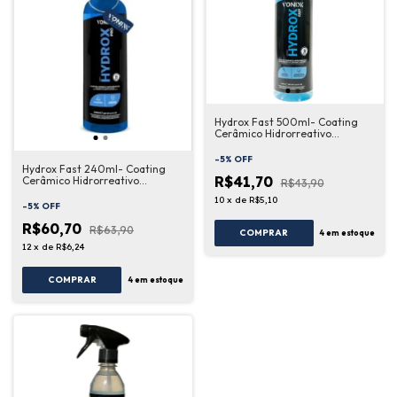
Hydrox Fast 500ml- Coating
Cerâmico Hidrorreativo
Proteção Vonixx
-
5
%
OFF
Hydrox Fast 240ml- Coating
R$41,70
Cerâmico Hidrorreativo
R$43,90
Proteção Vonixx Diluição 1:60
10
x
de
R$5,10
-
5
%
OFF
R$60,70
R$63,90
COMPRAR
4
em estoque
12
x
de
R$6,24
COMPRAR
4
em estoque