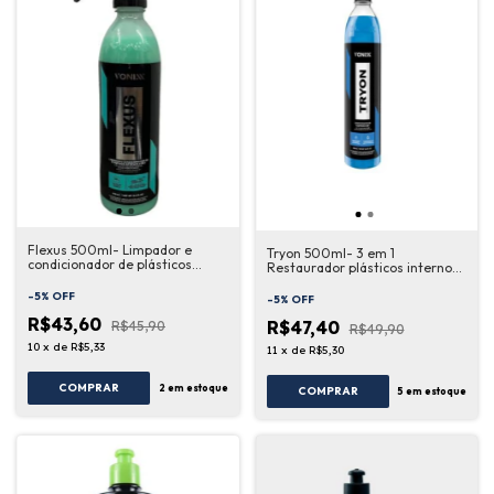
Flexus 500ml- Limpador e
Tryon 500ml- 3 em 1
condicionador de plásticos
Restaurador plásticos internos,
internos 02 em 01 Vonixx
externos e borrachas Vonixx
-
5
%
OFF
-
5
%
OFF
R$43,60
R$47,40
R$45,90
R$49,90
10
x
de
R$5,33
11
x
de
R$5,30
COMPRAR
2
em estoque
COMPRAR
5
em estoque