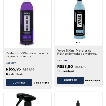
Verse 500ml-Protetor de
Restaurax 500ml- Restaurador
Plástico Borrachas e Motores
de plásticos Vonixx
Vonixx
-
5
%
OFF
-
5
%
OFF
R$58,80
R$61,90
R$55,95
R$58,90
12
x
de
R$6,05
12
x
de
R$5,76
COMPRAR
4
em estoque
COMPRAR
3
em estoque