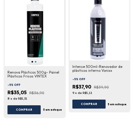
Intense 500ml-Renovador de
plásticos interno Vonixx
Renova Plásticos 500g- Painel
Plásticos Frisos VINTEX
-
5
%
OFF
-
5
%
OFF
R$37,90
R$39,90
R$35,05
R$36,90
9
x
de
R$5,12
8
x
de
R$5,31
COMPRAR
5
em estoque
COMPRAR
5
em estoque