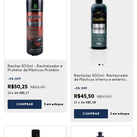
Revitax 500ml - Revitalizador e
Protetor de Plásticos Protelim
Restaulac 500ml- Restaurador
-
5
%
OFF
de Plásticos Interno e externo
Cadillac
R$50,25
R$52,90
-
5
%
OFF
12
x
de
R$5,17
R$45,50
R$47,90
11
x
de
R$5,08
COMPRAR
5
em estoque
COMPRAR
2
em estoque